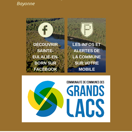
DÉCOUVRIR
LES INFOS ET
SAINTE-
ALERTES DE
EULALIE-EN-
LA COMMUNE
BORN SUR
SUR VOTRE
FACEBOOK
MOBILE